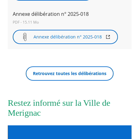
Annexe délibération n° 2025-018
Agenda
Actualités
PDF - 15.11 Mo
FAQ
Kiosque
Annexe délibération n° 2025-018
Espace de services en ligne
Facebook
X
Instagram
Youtube
Linkedin
Les
dernièr
RECHERCHER ...
alertes
Eco
Retrouvez toutes les délibérations
Watt
Restez informé sur la Ville de
Merignac