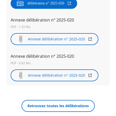
délibération n° 2025-020
Agenda
Actualités
Annexe délibération n° 2025-020
FAQ
Kiosque
PDF - 1.35 Mo
Espace de services en ligne
Annexe délibération n° 2025-020
Facebook
X
Instagram
Youtube
Linkedin
Les
dernièr
alertes
Annexe délibération n° 2025-020
Eco
RECHERCHER ...
PDF - 0.82 Mo
Watt
Annexe délibération n° 2025-020
Retrouvez toutes les délibérations