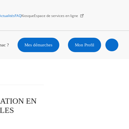
Actualités
FAQ
Kiosque
Espace de services en ligne
Facebook
X
Instagram
Youtube
Linkedin
nac ?
Mes démarches
Mon Profil
Ouvrir
la
recherc
TUATION EN
 LES