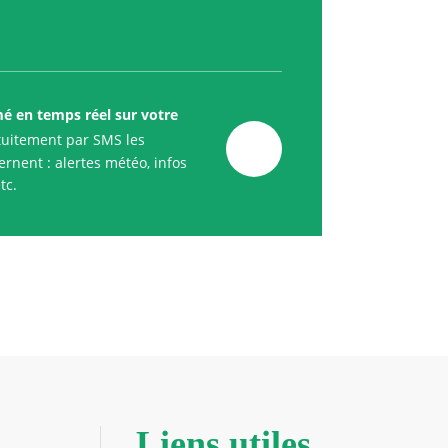
mé en temps réel sur votre
uitement par SMS les
rnent : alertes météo, infos
tc.
Liens utiles