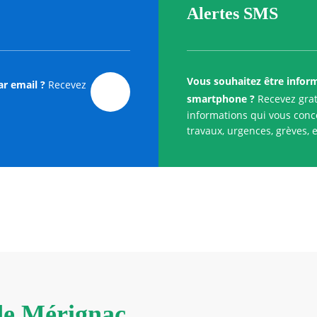
Alertes SMS
Vous souhaitez être infor
ar email ?
Recevez
smartphone ?
Recevez grat
informations qui vous conce
travaux, urgences, grèves, e
 de Mérignac