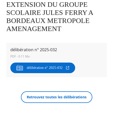
EXTENSION DU GROUPE
SCOLAIRE JULES FERRY A
Agenda
Actualités
BORDEAUX METROPOLE
FAQ
Kiosque
AMENAGEMENT
Espace de services en ligne
Facebook
X
Instagram
Youtube
Linkedin
Les
dernièr
délibération n° 2025-032
alertes
PDF - 0.11 Mo
RECHERCHER ...
Eco
Watt
délibération n° 2025-032
Retrouvez toutes les délibérations