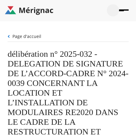
Aller
au
contenu
principal
Ouvrir
Ouvrir
Menu
Merignac
la
le
La mairie
principal
-
recherche
menu
page
Fil
Page d'accueil
Ouvrir
d'accueil
Mon quotidien
d'Ariane
le
sous-
Ouvrir
délibération n° 2025-032 -
menu
Participation citoyenne
le
La
DELEGATION DE SIGNATURE
sous-
mairie
Ouvrir
menu
Que faire à Mérignac ?
le
DE L’ACCORD-CADRE N° 2024-
Mon
sous-
quotid
Ouvrir
0039 CONCERNANT LA
menu
Mes démarches
le
Partic
sous-
LOCATION ET
citoye
Ouvrir
menu
Mon Profil
le
L’INSTALLATION DE
Que
sous-
faire
Ouvrir
menu
MODULAIRES RE2020 DANS
à
le
Mes
Mérig
sous-
LE CADRE DE LA
démar
?
menu
18°
Mon
Moyen
RESTRUCTURATION ET
Profil