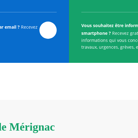
Vous souhaitez être infor
ar email ?
Recevez
smartphone ?
Recevez grat
informations qui vous conce
travaux, urgences, grèves, e
 de Mérignac