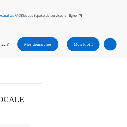
Actualités
FAQ
Kiosque
Espace de services en ligne
Facebook
X
Instagram
Youtube
Linkedin
nac ?
Mes démarches
Mon Profil
Ouvrir
la
recherc
LOCALE –