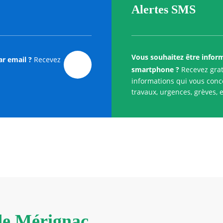
Alertes SMS
Vous souhaitez être infor
ar email ?
Recevez
smartphone ?
Recevez grat
informations qui vous conce
travaux, urgences, grèves, e
 de Mérignac