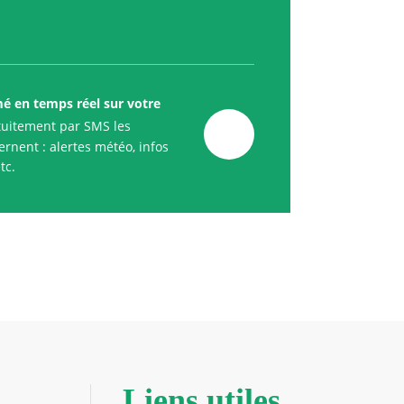
mé en temps réel sur votre
uitement par SMS les
rnent : alertes météo, infos
tc.
Liens utiles