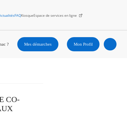
Actualités
FAQ
Kiosque
Espace de services en ligne
Facebook
X
Instagram
Youtube
Linkedin
nac ?
Mes démarches
Mon Profil
Ouvrir
la
recherc
DE CO-
AUX