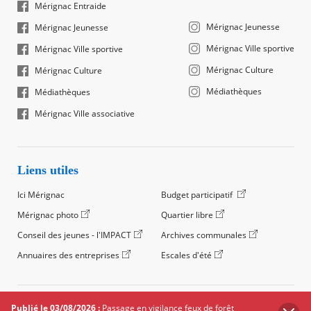
Mérignac Entraide
Mérignac Jeunesse
Mérignac Jeunesse
Mérignac Ville sportive
Mérignac Ville sportive
Mérignac Culture
Mérignac Culture
Médiathèques
Médiathèques
Mérignac Ville associative
Liens utiles
Ici Mérignac
Budget participatif
Mérignac photo
Quartier libre
Conseil des jeunes - l'IMPACT
Archives communales
Annuaires des entreprises
Escales d'été
©2024 Ville de Mérignac, Tous droits réservés
Publié le 03/08/2026 :
Passage en vigilance feux de forêt