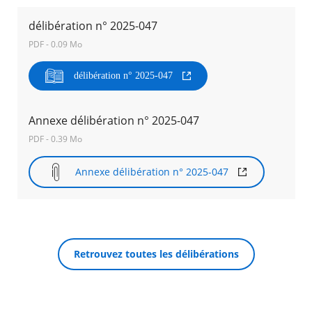
délibération n° 2025-047
Agenda
PDF - 0.09 Mo
Actualités
FAQ
Kiosque
délibération n° 2025-047
Espace de services en ligne
Annexe délibération n° 2025-047
Facebook
X
Instagram
Youtube
Linkedin
Les
dernièr
PDF - 0.39 Mo
alertes
RECHERCHER ...
Eco
Annexe délibération n° 2025-047
Watt
Retrouvez toutes les délibérations