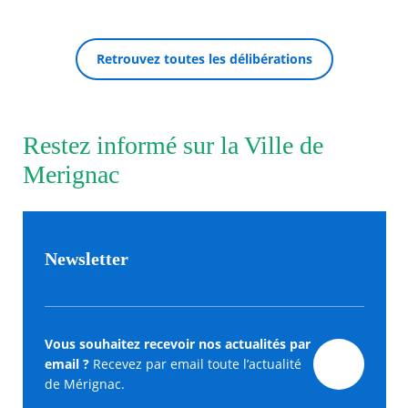
Agenda
Retrouvez toutes les délibérations
Actualités
FAQ
Kiosque
Espace de services en ligne
Restez informé sur la Ville de
RECHERCHER ...
Facebook
X
Instagram
Youtube
Linkedin
Les
Merignac
dernièr
alertes
Eco
Watt
Newsletter
Vous souhaitez recevoir nos actualités par
email ?
Recevez par email toute l’actualité
de Mérignac.