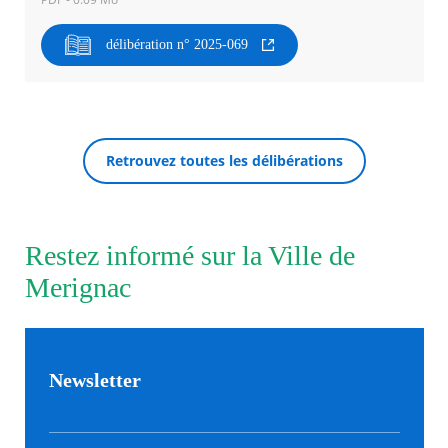
délibération n° 2025-069
Agenda
Actualités
FAQ
Kiosque
Espace de services en ligne
Retrouvez toutes les délibérations
Facebook
X
Instagram
Youtube
Linkedin
Les
RECHERCHER ...
dernièr
alertes
Eco
Watt
Restez informé sur la Ville de
Merignac
Newsletter