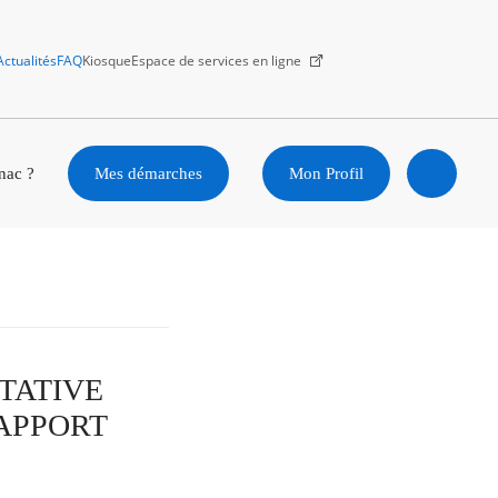
Actualités
FAQ
Kiosque
Espace de services en ligne
Facebook
X
Instagram
Youtube
Linkedin
nac ?
Mes démarches
Mon Profil
Ouvrir
la
recherc
LTATIVE
RAPPORT