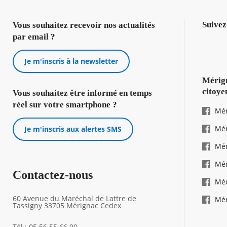
Suivez
Vous souhaitez recevoir nos actualités
par email ?
Je m'inscris à la newsletter
Mérign
citoye
Vous souhaitez être informé en temps
réel sur votre smartphone ?
Mér
Mér
Je m'inscris aux alertes SMS
Mér
Mér
Contactez-nous
Mé
60 Avenue du Maréchal de Lattre de
Mér
Tassigny 33705 Mérignac Cedex
Tél : 05 56 55 66 00