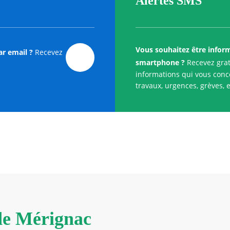
Alertes SMS
Vous souhaitez être infor
ar email ?
Recevez
smartphone ?
Recevez grat
informations qui vous conce
travaux, urgences, grèves, e
 de Mérignac