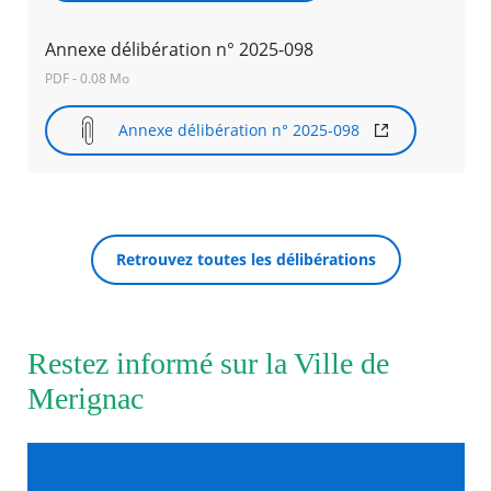
Annexe délibération n° 2025-098
Agenda
Actualités
PDF - 0.08 Mo
FAQ
Kiosque
Annexe délibération n° 2025-098
Espace de services en ligne
Facebook
X
Instagram
Youtube
Linkedin
Les
dernièr
RECHERCHER ...
alertes
Eco
Retrouvez toutes les délibérations
Watt
Restez informé sur la Ville de
Merignac