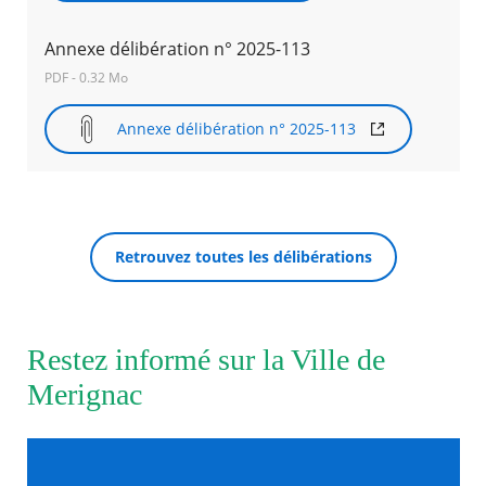
Annexe délibération n° 2025-113
Agenda
Actualités
PDF - 0.32 Mo
FAQ
Kiosque
Annexe délibération n° 2025-113
Espace de services en ligne
Facebook
X
Instagram
Youtube
Linkedin
Les
dernièr
RECHERCHER ...
alertes
Eco
Retrouvez toutes les délibérations
Watt
Restez informé sur la Ville de
Merignac