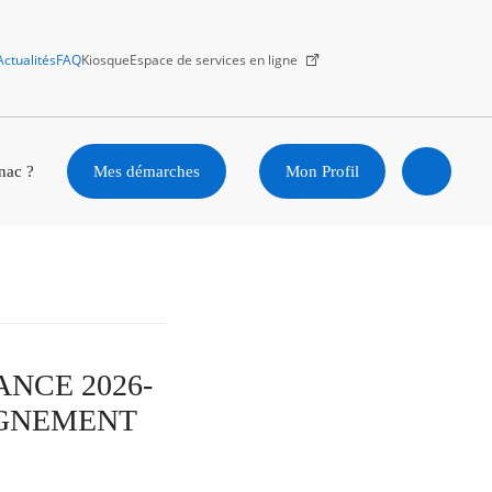
Actualités
FAQ
Kiosque
Espace de services en ligne
Facebook
X
Instagram
Youtube
Linkedin
nac ?
Mes démarches
Mon Profil
Ouvrir
la
recherc
YANCE 2026-
AGNEMENT