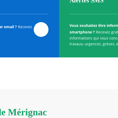
Alertes SMS
Vous souhaitez être infor
ar email ?
Recevez
smartphone ?
Recevez grat
informations qui vous conce
travaux, urgences, grèves, e
 de Mérignac