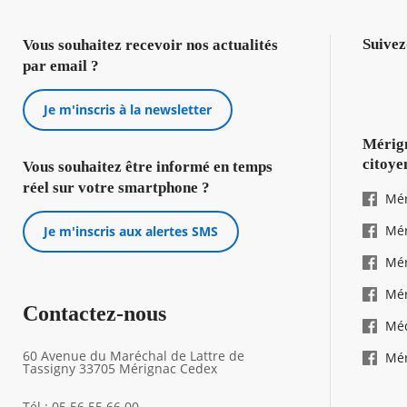
Suivez
Vous souhaitez recevoir nos actualités
par email ?
Je m'inscris à la newsletter
Mérign
citoye
Vous souhaitez être informé en temps
réel sur votre smartphone ?
Mér
Mér
Je m'inscris aux alertes SMS
Mér
Mér
Contactez-nous
Mé
60 Avenue du Maréchal de Lattre de
Mér
Tassigny 33705 Mérignac Cedex
Tél : 05 56 55 66 00