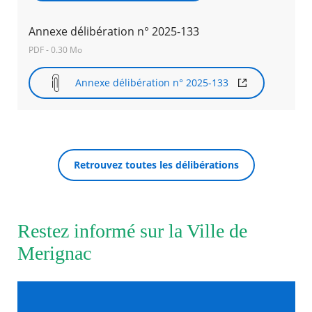
Annexe délibération n° 2025-133
Agenda
Actualités
PDF - 0.30 Mo
FAQ
Kiosque
Annexe délibération n° 2025-133
Espace de services en ligne
Facebook
X
Instagram
Youtube
Linkedin
Les
dernièr
RECHERCHER ...
alertes
Eco
Retrouvez toutes les délibérations
Watt
Restez informé sur la Ville de
Merignac