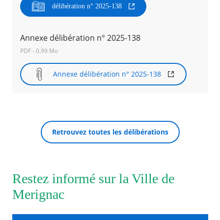
délibération n° 2025-138
Agenda
Actualités
Annexe délibération n° 2025-138
FAQ
Kiosque
PDF - 0.99 Mo
Espace de services en ligne
Annexe délibération n° 2025-138
Facebook
X
Instagram
Youtube
Linkedin
Les
dernièr
RECHERCHER ...
alertes
Eco
Watt
Retrouvez toutes les délibérations
Restez informé sur la Ville de
Merignac