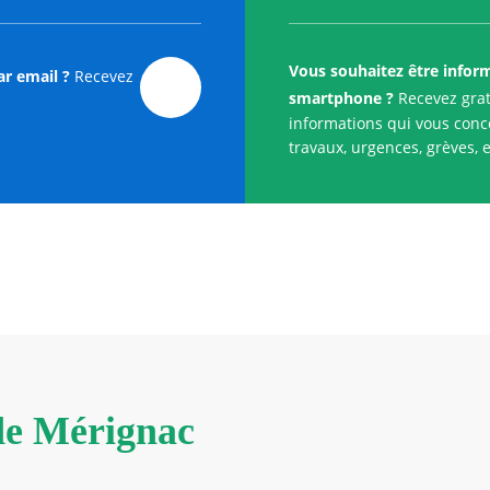
Vous souhaitez être infor
ar email ?
Recevez
smartphone ?
Recevez grat
informations qui vous conce
travaux, urgences, grèves, e
 de Mérignac