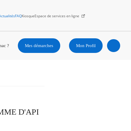
Actualités
FAQ
Kiosque
Espace de services en ligne
Facebook
X
Instagram
Youtube
Linkedin
nac ?
Mes démarches
Mon Profil
Ouvrir
la
recherc
MME D'API