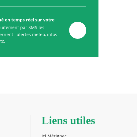
mé en temps réel sur votre
uitement par SMS les
rnent : alertes météo, infos
tc.
Liens utiles
Ici Mérignac