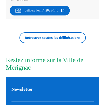
délibération n° 2025-145
Agenda
Actualités
FAQ
Kiosque
Espace de services en ligne
Retrouvez toutes les délibérations
Facebook
X
Instagram
Youtube
Linkedin
Les
RECHERCHER ...
dernièr
alertes
Eco
Watt
Restez informé sur la Ville de
Merignac
Newsletter