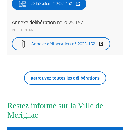
délibération n° 2025-152
Agenda
Actualités
Annexe délibération n° 2025-152
FAQ
Kiosque
PDF - 0.36 Mo
Espace de services en ligne
Annexe délibération n° 2025-152
Facebook
X
Instagram
Youtube
Linkedin
Les
dernièr
RECHERCHER ...
alertes
Eco
Watt
Retrouvez toutes les délibérations
Restez informé sur la Ville de
Merignac