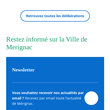
Agenda
Retrouvez toutes les délibérations
Actualités
FAQ
Kiosque
Espace de services en ligne
Restez informé sur la Ville de
RECHERCHER ...
Facebook
X
Instagram
Youtube
Linkedin
Les
Merignac
dernièr
alertes
Eco
Watt
Newsletter
Vous souhaitez recevoir nos actualités par
email ?
Recevez par email toute l’actualité
de Mérignac.