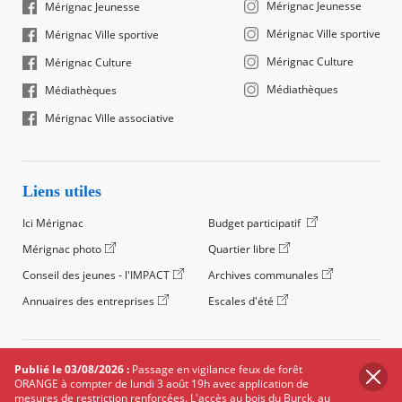
Mérignac Jeunesse
Mérignac Jeunesse
Mérignac Ville sportive
Mérignac Ville sportive
Mérignac Culture
Mérignac Culture
Médiathèques
Médiathèques
Mérignac Ville associative
Liens utiles
Ici Mérignac
Budget participatif
Mérignac photo
Quartier libre
Conseil des jeunes - l'IMPACT
Archives communales
Annuaires des entreprises
Escales d'été
©2024 Ville de Mérignac, Tous droits réservés
Publié le 03/08/2026 :
Passage en vigilance feux de forêt
ORANGE à compter de lundi 3 août 19h avec application de
Footer
Mentions légales
Salle de presse
Recrutement
mesures de restriction renforcées. L'accès au bois du Burck, au