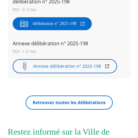
délibération n° 2025-198
PDF - 0.12 Mo
Agenda
Actualités
délibération n° 2025-198
FAQ
Kiosque
Espace de services en ligne
Annexe délibération n° 2025-198
PDF - 1.51 Mo
Facebook
X
Instagram
Youtube
Linkedin
Les
dernièr
alertes
Annexe délibération n° 2025-198
RECHERCHER ...
Eco
Watt
Retrouvez toutes les délibérations
Restez informé sur la Ville de