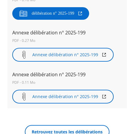
délibération n° 2025-199
Agenda
Actualités
FAQ
Kiosque
Annexe délibération n° 2025-199
Espace de services en ligne
PDF - 0.27 Mo
Facebook
X
Instagram
Youtube
Linkedin
Les
Annexe délibération n° 2025-199
dernièr
alertes
Eco
RECHERCHER ...
Annexe délibération n° 2025-199
Watt
PDF - 0.11 Mo
Annexe délibération n° 2025-199
Retrouvez toutes les délibérations