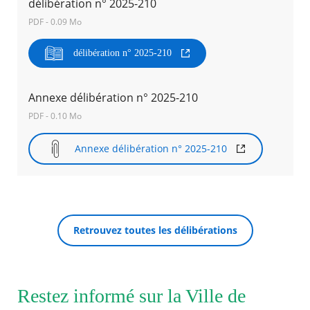
délibération n° 2025-210
PDF - 0.09 Mo
Agenda
Actualités
délibération n° 2025-210
FAQ
Kiosque
Espace de services en ligne
Annexe délibération n° 2025-210
PDF - 0.10 Mo
Facebook
X
Instagram
Youtube
Linkedin
Les
dernièr
alertes
Annexe délibération n° 2025-210
RECHERCHER ...
Eco
Watt
Retrouvez toutes les délibérations
Restez informé sur la Ville de