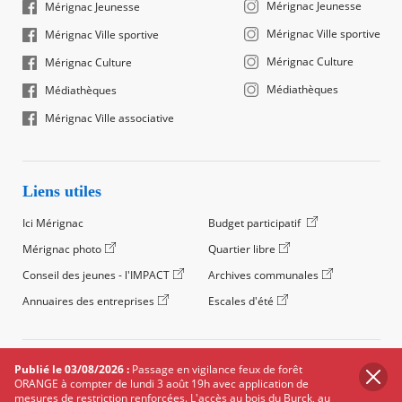
Mérignac Jeunesse
Mérignac Jeunesse
Mérignac Ville sportive
Mérignac Ville sportive
Mérignac Culture
Mérignac Culture
Médiathèques
Médiathèques
Mérignac Ville associative
Liens utiles
Ici Mérignac
Budget participatif
Mérignac photo
Quartier libre
Conseil des jeunes - l'IMPACT
Archives communales
Annuaires des entreprises
Escales d'été
©2024 Ville de Mérignac, Tous droits réservés
Publié le 03/08/2026 :
Passage en vigilance feux de forêt
ORANGE à compter de lundi 3 août 19h avec application de
Footer
Mentions légales
Salle de presse
Recrutement
mesures de restriction renforcées. L'accès au bois du Burck, au