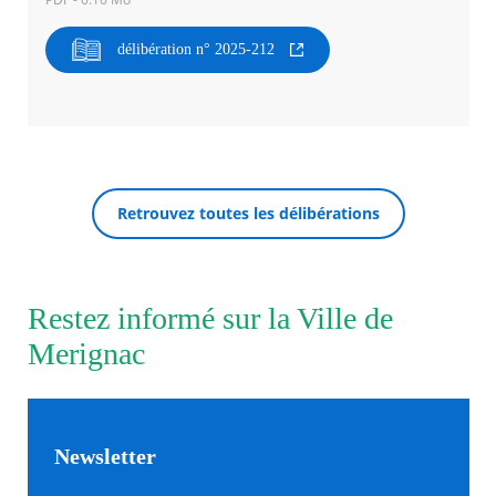
délibération n° 2025-212
Agenda
Actualités
FAQ
Kiosque
Espace de services en ligne
Facebook
X
Instagram
Youtube
Linkedin
Les
RECHERCHER ...
dernièr
Retrouvez toutes les délibérations
alertes
Eco
Watt
Restez informé sur la Ville de
Merignac
Newsletter