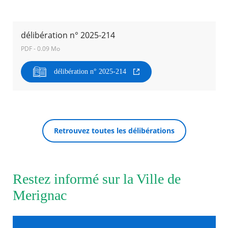
Agenda
Actualités
délibération n° 2025-214
FAQ
PDF - 0.09 Mo
Kiosque
Espace de services en ligne
délibération n° 2025-214
Facebook
X
Instagram
Youtube
Linkedin
Les
dernièr
RECHERCHER ...
alertes
Eco
Watt
Retrouvez toutes les délibérations
Restez informé sur la Ville de
Merignac