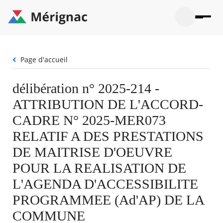
Aller
au
contenu
principal
Ouvrir
Ouvrir
Menu
Merignac
la
le
La mairie
principal
-
recherche
menu
page
Fil
Page d'accueil
Ouvrir
d'accueil
Mon quotidien
d'Ariane
le
sous-
Ouvrir
délibération n° 2025-214 -
menu
Participation citoyenne
le
La
ATTRIBUTION DE L'ACCORD-
sous-
mairie
Ouvrir
menu
Que faire à Mérignac ?
le
CADRE N° 2025-MER073
Mon
sous-
quotid
Ouvrir
RELATIF A DES PRESTATIONS
menu
Mes démarches
le
Partic
sous-
DE MAITRISE D'OEUVRE
citoye
Ouvrir
menu
Mon Profil
le
POUR LA REALISATION DE
Que
sous-
faire
Ouvrir
menu
L'AGENDA D'ACCESSIBILITE
à
le
Mes
Mérig
sous-
PROGRAMMEE (Ad'AP) DE LA
démar
?
menu
21°
Mon
Moyen
COMMUNE
Profil