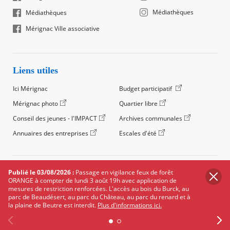
Médiathèques
Médiathèques
Mérignac Ville associative
Liens utiles
Ici Mérignac
Budget participatif
Mérignac photo
Quartier libre
Conseil des jeunes - l'IMPACT
Archives communales
Annuaires des entreprises
Escales d'été
©2024 Ville de Mérignac, Tous droits réservés
Publié le 03/08/2026 :
Passage en vigilance feux de forêt
ORANGE à compter de lundi 3 août 19h avec application de
Footer
Mentions légales
Salle de presse
Recrutement
mesures de restriction renforcées. L'accès au bois du Burck, au
legals
parc de Beaudésert, au parc du Château, au parc du renard et à
Foire aux questions (FAQ)
Carte des équipements
la plaine de Beutre est interdit.
Plus d'informations ici.
Carte des travaux
Réseaux sociaux
Données personnelles
Cookies
Accessibilité : non conforme
Plan du site