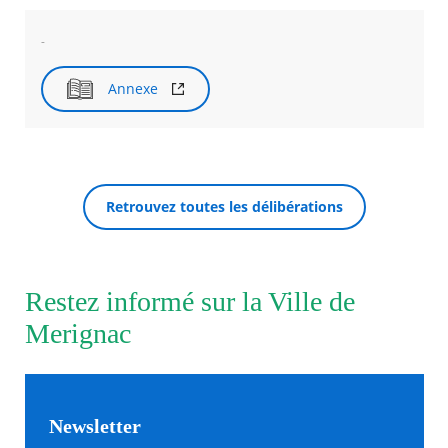
-
Agenda
Actualités
FAQ
Annexe
Kiosque
Espace de services en ligne
Facebook
X
Instagram
Youtube
Linkedin
Les
RECHERCHER ...
dernièr
Retrouvez toutes les délibérations
alertes
Eco
Watt
Restez informé sur la Ville de
Merignac
Newsletter