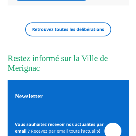
Agenda
Actualités
FAQ
Retrouvez toutes les délibérations
Kiosque
Espace de services en ligne
RECHERCHER ...
Facebook
X
Instagram
Youtube
Linkedin
Les
Restez informé sur la Ville de
dernièr
alertes
Merignac
Eco
Watt
Newsletter
Vous souhaitez recevoir nos actualités par
email ?
Recevez par email toute l’actualité