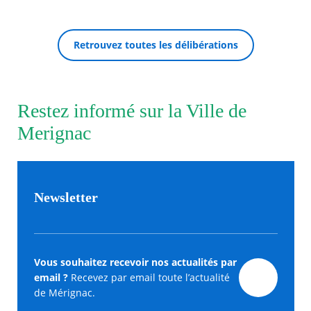
Agenda
Retrouvez toutes les délibérations
Actualités
FAQ
Kiosque
Espace de services en ligne
Restez informé sur la Ville de
RECHERCHER ...
Facebook
X
Instagram
Youtube
Linkedin
Les
Merignac
dernièr
alertes
Eco
Watt
Newsletter
Vous souhaitez recevoir nos actualités par
email ?
Recevez par email toute l’actualité
de Mérignac.