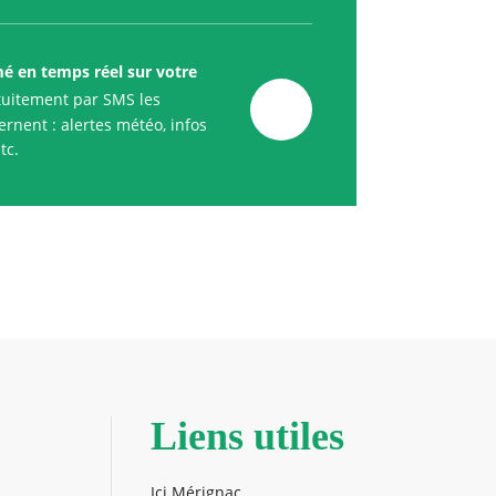
mé en temps réel sur votre
uitement par SMS les
rnent : alertes météo, infos
tc.
Liens utiles
Ici Mérignac