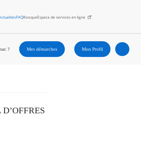
Actualités
FAQ
Kiosque
Espace de services en ligne
Facebook
X
Instagram
Youtube
Linkedin
nac ?
Mes démarches
Mon Profil
Ouvrir
la
recherc
EL D’OFFRES