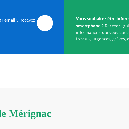
Vous souhaitez être infor
ar email ?
Recevez
smartphone ?
Recevez grat
informations qui vous conce
travaux, urgences, grèves, e
 de Mérignac