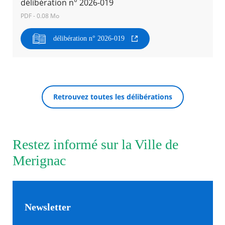
délibération n° 2026-019
PDF - 0.08 Mo
Agenda
Actualités
délibération n° 2026-019
FAQ
Kiosque
Espace de services en ligne
Facebook
X
Instagram
Youtube
Linkedin
Les
RECHERCHER ...
dernièr
Retrouvez toutes les délibérations
alertes
Eco
Watt
Restez informé sur la Ville de
Merignac
Newsletter