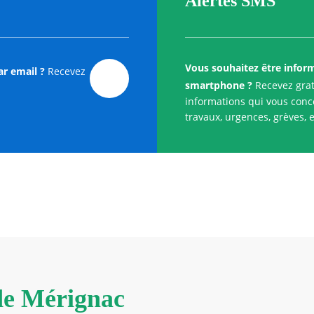
Alertes SMS
Vous souhaitez être infor
ar email ?
Recevez
smartphone ?
Recevez grat
informations qui vous conce
travaux, urgences, grèves, e
 de Mérignac