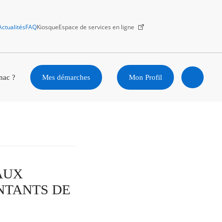
Actualités
FAQ
Kiosque
Espace de services en ligne
Facebook
X
Instagram
Youtube
Linkedin
nac ?
Mes démarches
Mon Profil
Ouvrir
la
recherc
EAUX
NTANTS DE