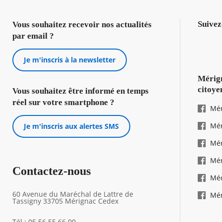
Suivez
Vous souhaitez recevoir nos actualités
par email ?
Je m'inscris à la newsletter
Mérign
citoye
Vous souhaitez être informé en temps
réel sur votre smartphone ?
Mér
Mér
Je m'inscris aux alertes SMS
Mér
Mér
Contactez-nous
Mé
60 Avenue du Maréchal de Lattre de
Mér
Tassigny 33705 Mérignac Cedex
Tél : 05 56 55 66 00