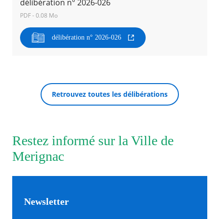
délibération n° 2026-026
PDF - 0.08 Mo
Agenda
Actualités
délibération n° 2026-026
FAQ
Kiosque
Espace de services en ligne
Facebook
X
Instagram
Youtube
Linkedin
Les
RECHERCHER ...
dernièr
Retrouvez toutes les délibérations
alertes
Eco
Watt
Restez informé sur la Ville de
Merignac
Newsletter