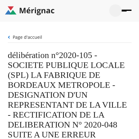
Aller
au
contenu
principal
Ouvrir
Ouvrir
Menu
Merignac
la
le
La mairie
principal
-
recherche
menu
page
Fil
Page d'accueil
Ouvrir
d'accueil
Mon quotidien
d'Ariane
le
sous-
Ouvrir
délibération n°2020-105 -
menu
Participation citoyenne
le
La
SOCIETE PUBLIQUE LOCALE
sous-
mairie
Ouvrir
menu
Que faire à Mérignac ?
le
(SPL) LA FABRIQUE DE
Mon
sous-
quotid
Ouvrir
BORDEAUX METROPOLE -
menu
Mes démarches
le
Partic
sous-
DESIGNATION D'UN
citoye
Ouvrir
menu
Mon Profil
le
REPRESENTANT DE LA VILLE
Que
sous-
faire
Ouvrir
menu
- RECTIFICATION DE LA
à
le
Mes
Mérig
sous-
DELIBERATION N° 2020-048
démar
?
menu
18°
Mon
Moyen
SUITE A UNE ERREUR
Profil