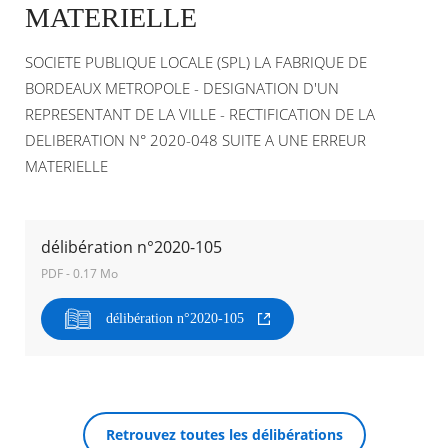
MATERIELLE
Agenda
SOCIETE PUBLIQUE LOCALE (SPL) LA FABRIQUE DE
Actualités
FAQ
BORDEAUX METROPOLE - DESIGNATION D'UN
Kiosque
REPRESENTANT DE LA VILLE - RECTIFICATION DE LA
Espace de services en ligne
DELIBERATION N° 2020-048 SUITE A UNE ERREUR
MATERIELLE
Facebook
X
Instagram
Youtube
Linkedin
Les
dernièr
alertes
Eco
RECHERCHER ...
délibération n°2020-105
Watt
PDF - 0.17 Mo
délibération n°2020-105
Retrouvez toutes les délibérations