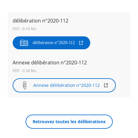
Agenda
délibération n°2020-112
Actualités
FAQ
PDF - 0.16 Mo
Kiosque
Espace de services en ligne
délibération n°2020-112
Facebook
X
Instagram
Youtube
Linkedin
Les
dernièr
Annexe délibération n°2020-112
alertes
RECHERCHER ...
Eco
PDF - 0.34 Mo
Watt
Annexe délibération n°2020-112
Retrouvez toutes les délibérations