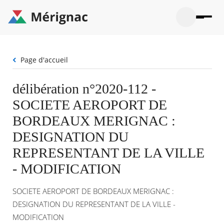
Aller
au
contenu
principal
Ouvrir
Ouvrir
Menu
Merignac
la
le
La mairie
principal
-
recherche
menu
page
Fil
Page d'accueil
Ouvrir
d'accueil
Mon quotidien
d'Ariane
le
sous-
Ouvrir
délibération n°2020-112 -
menu
Participation citoyenne
le
La
SOCIETE AEROPORT DE
sous-
mairie
Ouvrir
menu
Que faire à Mérignac ?
le
BORDEAUX MERIGNAC :
Mon
sous-
quotid
Ouvrir
DESIGNATION DU
menu
Mes démarches
le
Partic
sous-
REPRESENTANT DE LA VILLE
citoye
Ouvrir
menu
Mon Profil
le
- MODIFICATION
Que
sous-
faire
Ouvrir
menu
à
le
Mes
SOCIETE AEROPORT DE BORDEAUX MERIGNAC :
Mérig
sous-
démar
?
menu
DESIGNATION DU REPRESENTANT DE LA VILLE -
23°
Mon
Moyen
MODIFICATION
Profil