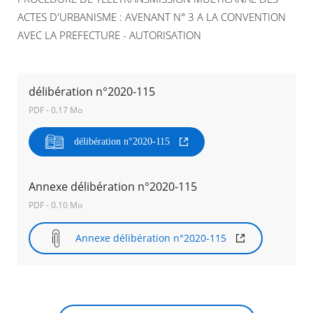
ACTES D'URBANISME : AVENANT N° 3 A LA CONVENTION
Agenda
AVEC LA PREFECTURE - AUTORISATION
Actualités
FAQ
Kiosque
Espace de services en ligne
délibération n°2020-115
PDF - 0.17 Mo
Facebook
X
Instagram
Youtube
Linkedin
Les
dernièr
délibération n°2020-115
alertes
Eco
RECHERCHER ...
Watt
Annexe délibération n°2020-115
PDF - 0.10 Mo
Annexe délibération n°2020-115