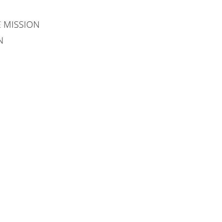
E MISSION
N