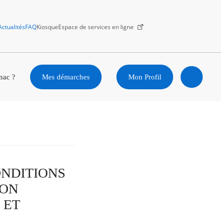
Actualités
FAQ
Kiosque
Espace de services en ligne
Facebook
X
Instagram
Youtube
Linkedin
nac ?
Mes démarches
Mon Profil
Ouvrir
la
recherc
CONDITIONS
ION
 ET