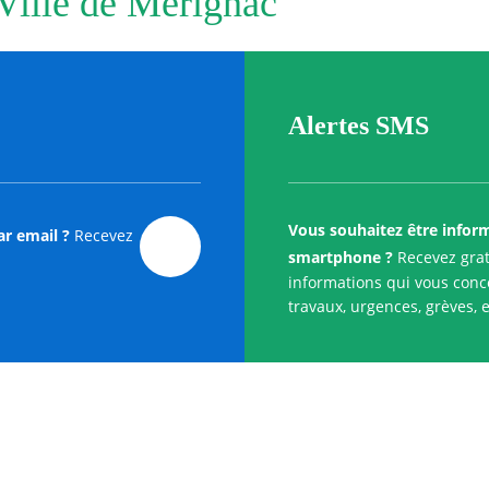
 Ville de Merignac
Alertes SMS
Vous souhaitez être infor
ar email ?
Recevez
smartphone ?
Recevez grat
informations qui vous conce
travaux, urgences, grèves, e