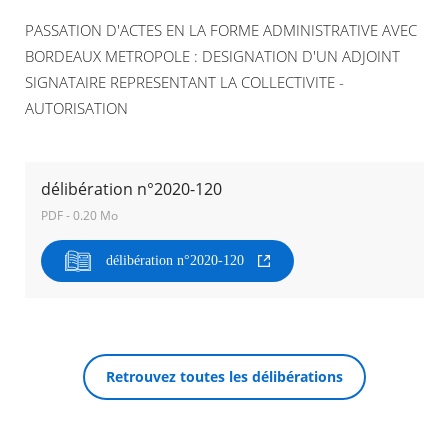
PASSATION D'ACTES EN LA FORME ADMINISTRATIVE AVEC
Agenda
BORDEAUX METROPOLE : DESIGNATION D'UN ADJOINT
Actualités
SIGNATAIRE REPRESENTANT LA COLLECTIVITE -
FAQ
Kiosque
AUTORISATION
Espace de services en ligne
Facebook
X
Instagram
Youtube
Linkedin
Les
délibération n°2020-120
dernièr
alertes
PDF - 0.20 Mo
RECHERCHER ...
Eco
Watt
délibération n°2020-120
Retrouvez toutes les délibérations