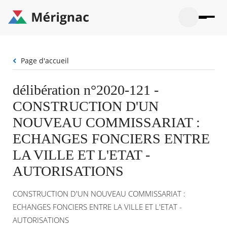
Aller
au
contenu
principal
Ouvrir
Ouvrir
Menu
Merignac
la
le
La mairie
principal
-
recherche
menu
page
Fil
Page d'accueil
Ouvrir
d'accueil
Mon quotidien
d'Ariane
le
sous-
Ouvrir
délibération n°2020-121 -
menu
Participation citoyenne
le
La
CONSTRUCTION D'UN
sous-
mairie
Ouvrir
menu
Que faire à Mérignac ?
le
NOUVEAU COMMISSARIAT :
Mon
sous-
quotid
Ouvrir
ECHANGES FONCIERS ENTRE
menu
Mes démarches
le
Partic
sous-
LA VILLE ET L'ETAT -
citoye
Ouvrir
menu
Mon Profil
le
AUTORISATIONS
Que
sous-
faire
Ouvrir
menu
à
le
Mes
CONSTRUCTION D'UN NOUVEAU COMMISSARIAT :
Mérig
sous-
démar
?
menu
ECHANGES FONCIERS ENTRE LA VILLE ET L'ETAT -
21°
Mon
Moyen
AUTORISATIONS
Profil