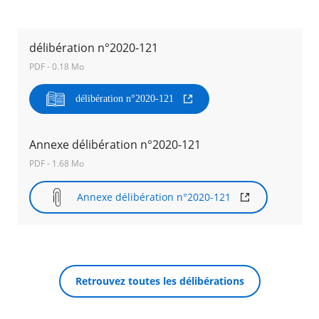
Agenda
délibération n°2020-121
Actualités
FAQ
PDF - 0.18 Mo
Kiosque
Espace de services en ligne
délibération n°2020-121
Facebook
X
Instagram
Youtube
Linkedin
Les
dernièr
Annexe délibération n°2020-121
alertes
RECHERCHER ...
Eco
PDF - 1.68 Mo
Watt
Annexe délibération n°2020-121
Retrouvez toutes les délibérations