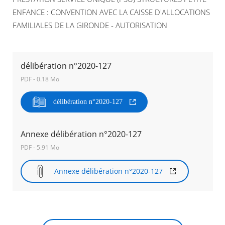
ENFANCE : CONVENTION AVEC LA CAISSE D'ALLOCATIONS
Agenda
FAMILIALES DE LA GIRONDE - AUTORISATION
Actualités
FAQ
Kiosque
Espace de services en ligne
délibération n°2020-127
PDF - 0.18 Mo
Facebook
X
Instagram
Youtube
Linkedin
Les
dernièr
délibération n°2020-127
alertes
Eco
RECHERCHER ...
Watt
Annexe délibération n°2020-127
PDF - 5.91 Mo
Annexe délibération n°2020-127