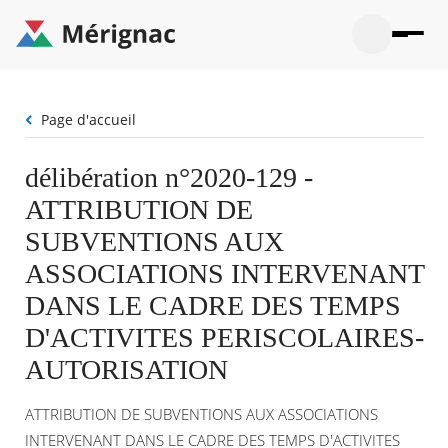
Aller
au
contenu
principal
Ouvrir
Ouvrir
Menu
Merignac
la
le
La mairie
principal
-
recherche
menu
page
Fil
Page d'accueil
Ouvrir
d'accueil
Mon quotidien
d'Ariane
le
sous-
Ouvrir
délibération n°2020-129 -
menu
Participation citoyenne
le
La
ATTRIBUTION DE
sous-
mairie
Ouvrir
menu
Que faire à Mérignac ?
le
SUBVENTIONS AUX
Mon
sous-
quotid
Ouvrir
ASSOCIATIONS INTERVENANT
menu
Mes démarches
le
Partic
sous-
DANS LE CADRE DES TEMPS
citoye
Ouvrir
menu
Mon Profil
le
D'ACTIVITES PERISCOLAIRES-
Que
sous-
faire
Ouvrir
menu
AUTORISATION
à
le
Mes
Mérig
sous-
démar
?
menu
ATTRIBUTION DE SUBVENTIONS AUX ASSOCIATIONS
21°
Mon
Moyen
INTERVENANT DANS LE CADRE DES TEMPS D'ACTIVITES
Profil