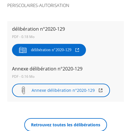
PERISCOLAIRES-AUTORISATION
Agenda
Actualités
FAQ
délibération n°2020-129
Kiosque
Espace de services en ligne
PDF - 0.18 Mo
Facebook
X
Instagram
Youtube
délibération n°2020-129
Linkedin
Les
dernièr
alertes
Eco
Annexe délibération n°2020-129
RECHERCHER ...
Watt
PDF - 0.16 Mo
Annexe délibération n°2020-129
Retrouvez toutes les délibérations