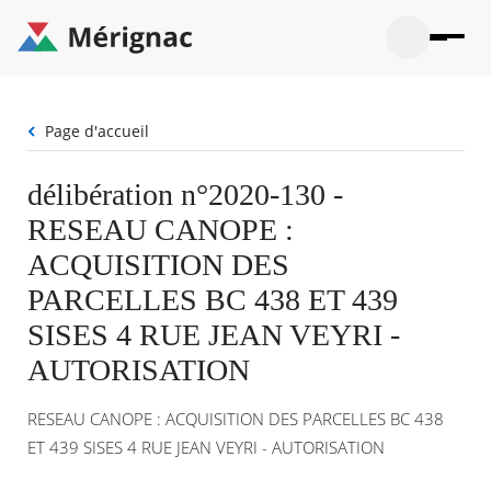
Aller
au
contenu
principal
Ouvrir
Ouvrir
Menu
Merignac
la
le
La mairie
principal
-
recherche
menu
page
Fil
Page d'accueil
Ouvrir
d'accueil
Mon quotidien
d'Ariane
le
sous-
Ouvrir
délibération n°2020-130 -
menu
Participation citoyenne
le
La
RESEAU CANOPE :
sous-
mairie
Ouvrir
menu
Que faire à Mérignac ?
le
ACQUISITION DES
Mon
sous-
quotid
Ouvrir
PARCELLES BC 438 ET 439
menu
Mes démarches
le
Partic
sous-
SISES 4 RUE JEAN VEYRI -
citoye
Ouvrir
menu
Mon Profil
le
AUTORISATION
Que
sous-
faire
Ouvrir
menu
à
le
Mes
RESEAU CANOPE : ACQUISITION DES PARCELLES BC 438
Mérig
sous-
démar
?
menu
ET 439 SISES 4 RUE JEAN VEYRI - AUTORISATION
20°
Mon
Moyen
Profil