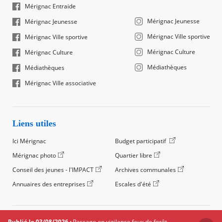
Mérignac Entraide
Mérignac Jeunesse
Mérignac Jeunesse
Mérignac Ville sportive
Mérignac Ville sportive
Mérignac Culture
Mérignac Culture
Médiathèques
Médiathèques
Mérignac Ville associative
Liens utiles
Ici Mérignac
Budget participatif
Mérignac photo
Quartier libre
Conseil des jeunes - l'IMPACT
Archives communales
Annuaires des entreprises
Escales d'été
©2024 Ville de Mérignac, Tous droits réservés
Publié le 03/08/2026 :
Passage en vigilance feux de forêt