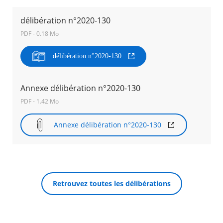
délibération n°2020-130
Agenda
Actualités
PDF - 0.18 Mo
FAQ
Kiosque
délibération n°2020-130
Espace de services en ligne
Facebook
X
Instagram
Youtube
Linkedin
Les
Annexe délibération n°2020-130
dernièr
PDF - 1.42 Mo
alertes
RECHERCHER ...
Eco
Watt
Annexe délibération n°2020-130
Retrouvez toutes les délibérations