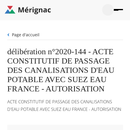
Aller
au
contenu
principal
Ouvrir
Ouvrir
Menu
Merignac
la
le
La mairie
principal
-
recherche
menu
page
Fil
Page d'accueil
Ouvrir
d'accueil
Mon quotidien
d'Ariane
le
sous-
Ouvrir
délibération n°2020-144 - ACTE
menu
Participation citoyenne
le
La
CONSTITUTIF DE PASSAGE
sous-
mairie
Ouvrir
menu
Que faire à Mérignac ?
le
DES CANALISATIONS D'EAU
Mon
sous-
quotid
Ouvrir
POTABLE AVEC SUEZ EAU
menu
Mes démarches
le
Partic
sous-
FRANCE - AUTORISATION
citoye
Ouvrir
menu
Mon Profil
le
Que
sous-
ACTE CONSTITUTIF DE PASSAGE DES CANALISATIONS
faire
Ouvrir
menu
à
le
D'EAU POTABLE AVEC SUEZ EAU FRANCE - AUTORISATION
Mes
Mérig
sous-
démar
?
menu
21°
Mon
Moyen
Profil