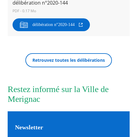
délibération n°2020-144
PDF - 0.17 Mo
Agenda
Actualités
délibération n°2020-144
FAQ
Kiosque
Espace de services en ligne
Facebook
X
Instagram
Youtube
Linkedin
Les
RECHERCHER ...
dernièr
Retrouvez toutes les délibérations
alertes
Eco
Watt
Restez informé sur la Ville de
Merignac
Newsletter