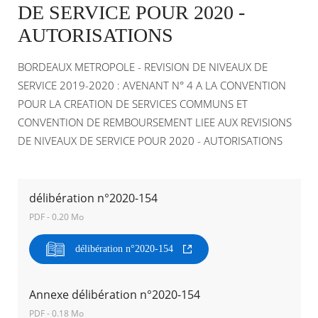
DE SERVICE POUR 2020 -
AUTORISATIONS
Agenda
Actualités
FAQ
BORDEAUX METROPOLE - REVISION DE NIVEAUX DE
Kiosque
SERVICE 2019-2020 : AVENANT N° 4 A LA CONVENTION
Espace de services en ligne
POUR LA CREATION DE SERVICES COMMUNS ET
CONVENTION DE REMBOURSEMENT LIEE AUX REVISIONS
Facebook
X
Instagram
Youtube
Linkedin
Les
dernièr
DE NIVEAUX DE SERVICE POUR 2020 - AUTORISATIONS
alertes
Eco
Watt
délibération n°2020-154
PDF - 0.20 Mo
RECHERCHER ...
délibération n°2020-154
Annexe délibération n°2020-154
PDF - 0.18 Mo