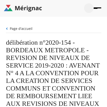
Aller
au
contenu
principal
Ouvrir
Ouvrir
Menu
Merignac
la
le
La mairie
principal
-
recherche
menu
page
Fil
Page d'accueil
Ouvrir
d'accueil
Mon quotidien
d'Ariane
le
sous-
Ouvrir
délibération n°2020-154 -
menu
Participation citoyenne
le
La
BORDEAUX METROPOLE -
sous-
mairie
Ouvrir
menu
Que faire à Mérignac ?
le
REVISION DE NIVEAUX DE
Mon
sous-
quotid
Ouvrir
SERVICE 2019-2020 : AVENANT
menu
Mes démarches
le
Partic
sous-
N° 4 A LA CONVENTION POUR
citoye
Ouvrir
menu
Mon Profil
le
LA CREATION DE SERVICES
Que
sous-
faire
Ouvrir
menu
COMMUNS ET CONVENTION
à
le
Mes
Mérig
sous-
DE REMBOURSEMENT LIEE
démar
?
menu
20°
Mon
Moyen
AUX REVISIONS DE NIVEAUX
Profil