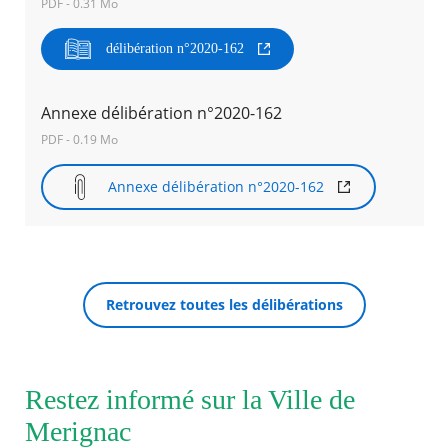
PDF - 0.31 Mo
Agenda
délibération n°2020-162
Actualités
FAQ
Kiosque
Annexe délibération n°2020-162
Espace de services en ligne
PDF - 0.19 Mo
Facebook
X
Instagram
Youtube
Linkedin
Les
Annexe délibération n°2020-162
dernièr
RECHERCHER ...
alertes
Eco
Watt
Retrouvez toutes les délibérations
Restez informé sur la Ville de
Merignac