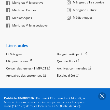
Mérignac Ville sportive
Mérignac Ville sportive
Mérignac Culture
Mérignac Culture
Médiathèques
Médiathèques
Mérignac Ville associative
Liens utiles
Ici Mérignac
Budget participatif
Mérignac photo
Quartier libre
Conseil des jeunes - l'IMPACT
Archives communales
Annuaires des entreprises
Escales d'été
©2024 Ville de Mérignac, Tous droits réservés
Publié le 10/08/2026 :
Du mardi 11 au vendredi 14 août, la
Footer
Mentions légales
Salle de presse
Recrutement
Maison des femmes délocalise ses permanences les après-
legals
midis (14h-17h) dans les locaux du CCAS (Hôtel de Ville).
Foire aux questions (FAQ)
Carte des équipements