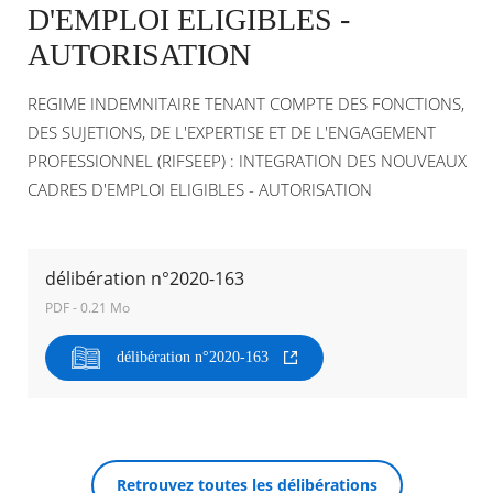
D'EMPLOI ELIGIBLES -
AUTORISATION
Agenda
Actualités
FAQ
REGIME INDEMNITAIRE TENANT COMPTE DES FONCTIONS,
Kiosque
DES SUJETIONS, DE L'EXPERTISE ET DE L'ENGAGEMENT
Espace de services en ligne
PROFESSIONNEL (RIFSEEP) : INTEGRATION DES NOUVEAUX
CADRES D'EMPLOI ELIGIBLES - AUTORISATION
Facebook
X
Instagram
Youtube
Linkedin
Les
dernièr
alertes
Eco
RECHERCHER ...
Watt
délibération n°2020-163
PDF - 0.21 Mo
délibération n°2020-163
Retrouvez toutes les délibérations