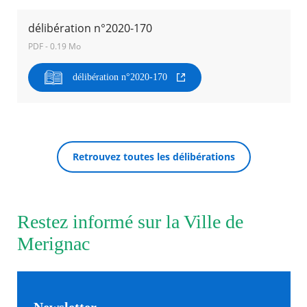
délibération n°2020-170
Agenda
Actualités
PDF - 0.19 Mo
FAQ
Kiosque
délibération n°2020-170
Espace de services en ligne
Facebook
X
Instagram
Youtube
Linkedin
Les
dernièr
RECHERCHER ...
alertes
Retrouvez toutes les délibérations
Eco
Watt
Restez informé sur la Ville de
Merignac