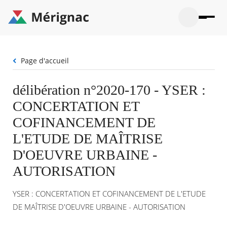
Aller
au
contenu
principal
Ouvrir
Ouvrir
Menu
Merignac
la
le
La mairie
principal
-
recherche
menu
page
Fil
Page d'accueil
Ouvrir
d'accueil
Mon quotidien
d'Ariane
le
sous-
Ouvrir
délibération n°2020-170 - YSER :
menu
Participation citoyenne
le
La
CONCERTATION ET
sous-
mairie
Ouvrir
menu
Que faire à Mérignac ?
le
COFINANCEMENT DE
Mon
sous-
quotid
Ouvrir
L'ETUDE DE MAÎTRISE
menu
Mes démarches
le
Partic
sous-
D'OEUVRE URBAINE -
citoye
Ouvrir
menu
Mon Profil
le
AUTORISATION
Que
sous-
faire
Ouvrir
menu
à
le
Mes
YSER : CONCERTATION ET COFINANCEMENT DE L'ETUDE
Mérig
sous-
démar
?
menu
DE MAÎTRISE D'OEUVRE URBAINE - AUTORISATION
23°
Mon
Moyen
Profil