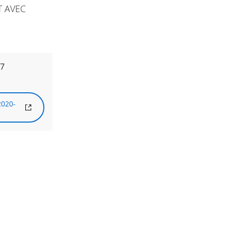
T AVEC
77
2020-