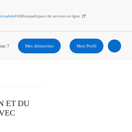
Actualités
FAQ
Kiosque
Espace de services en ligne
Facebook
X
Instagram
Youtube
Linkedin
nac ?
Mes démarches
Mon Profil
Ouvrir
la
recherc
ON ET DU
AVEC