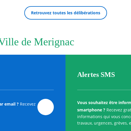
Retrouvez toutes les délibérations
 Ville de Merignac
Alertes SMS
Vous souhaitez être infor
ar email ?
Recevez
smartphone ?
Recevez grat
informations qui vous conce
travaux, urgences, grèves, e