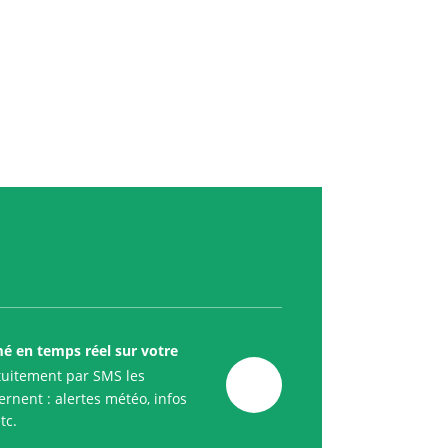
mé en temps réel sur votre
uitement par SMS les
rnent : alertes météo, infos
tc.