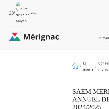
Aller
au
contenu
principal
23°
Moyen
Les
Menu
dernières
La mair
principal
alertes
Eco
Merignac
Watt
-
Fil
La
Conseil
page
d'Ariane
mairie
munic
d'accueil
SAEM MERI
ANNUEL DE
2024/2025