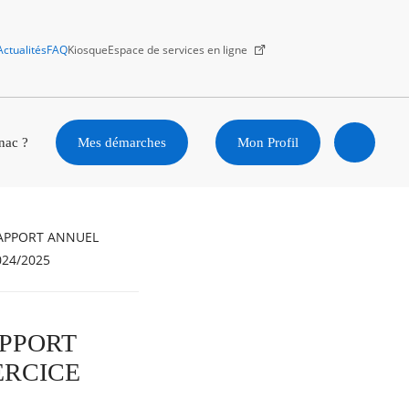
Actualités
FAQ
Kiosque
Espace de services en ligne
Facebook
X
Instagram
Youtube
Linkedin
nac ?
Mes démarches
Mon Profil
Ouvrir
la
recherc
024/2025
PPORT
ERCICE