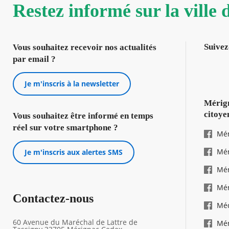
Restez informé sur la ville
Suivez
Vous souhaitez recevoir nos actualités
par email ?
Je m'inscris à la newsletter
Mérign
citoye
Vous souhaitez être informé en temps
réel sur votre smartphone ?
Mér
Mér
Je m'inscris aux alertes SMS
Mér
Mér
Contactez-nous
Mé
60 Avenue du Maréchal de Lattre de
Mér