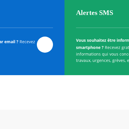
Alertes SMS
Vous souhaitez être infor
ar email ?
Recevez
smartphone ?
Recevez grat
informations qui vous conce
travaux, urgences, grèves, e