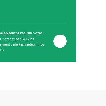
mé en temps réel sur votre
uitement par SMS les
rnent : alertes météo, infos
tc.