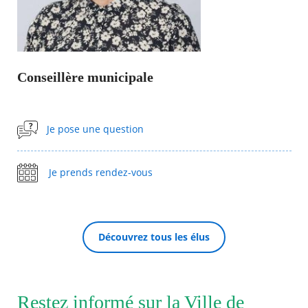
Agenda
Actualités
FAQ
Kiosque
Conseillère municipale
Espace de services en ligne
Facebook
X
Instagram
Youtube
Linkedin
Les
Je pose une question
dernièr
alertes
RECHERCHER ...
Eco
Watt
Je prends rendez-vous
Découvrez tous les élus
Restez informé sur la Ville de