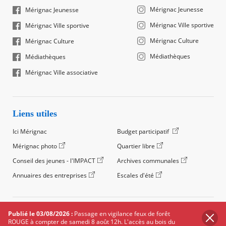
Mérignac Jeunesse
Mérignac Jeunesse
Mérignac Ville sportive
Mérignac Ville sportive
Mérignac Culture
Mérignac Culture
Médiathèques
Médiathèques
Mérignac Ville associative
Liens utiles
Ici Mérignac
Budget participatif
Mérignac photo
Quartier libre
Conseil des jeunes - l'IMPACT
Archives communales
Annuaires des entreprises
Escales d'été
©2024 Ville de Mérignac, Tous droits réservés
Publié le 03/08/2026 :
Passage en vigilance feux de forêt
ROUGE à compter de samedi 8 août 12h. L'accès au bois du