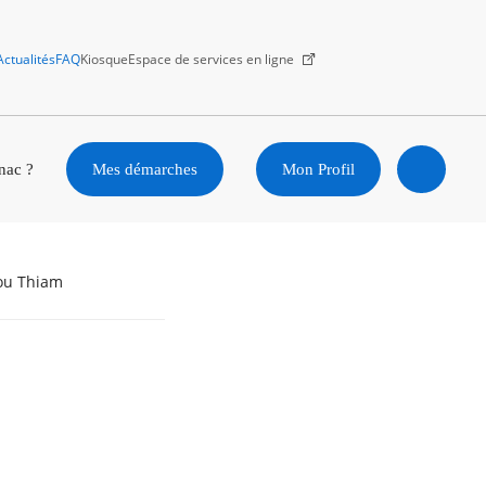
Actualités
FAQ
Kiosque
Espace de services en ligne
Facebook
X
Instagram
Youtube
Linkedin
nac ?
Mes démarches
Mon Profil
Ouvrir
la
tou Thiam
recherc