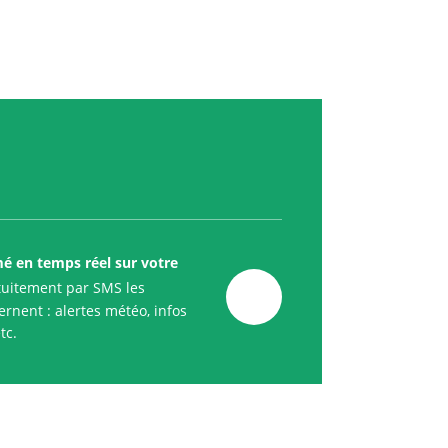
mé en temps réel sur votre
uitement par SMS les
rnent : alertes météo, infos
tc.