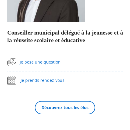
Agenda
Actualités
FAQ
Kiosque
Conseiller municipal délégué à la jeunesse et à
Espace de services en ligne
la réussite scolaire et éducative
Facebook
X
Instagram
Youtube
Linkedin
Les
dernièr
alertes
Je pose une question
RECHERCHER ...
Eco
Watt
Je prends rendez-vous
Découvrez tous les élus